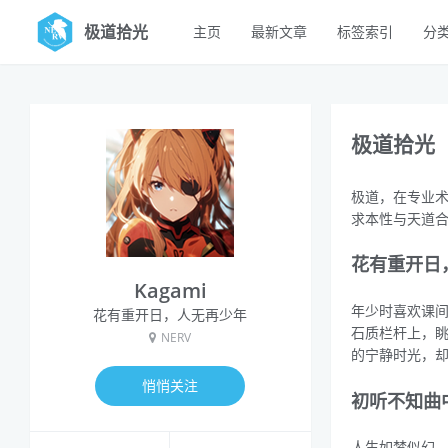
极道拾光
主页
最新文章
标签索引
分
极道拾光
极道，在专业
求本性与天道
花有重开日
Kagami
年少时喜欢课
花有重开日，人无再少年
石质栏杆上，眺
NERV
的宁静时光，
悄悄关注
初听不知曲
人生如梦似幻