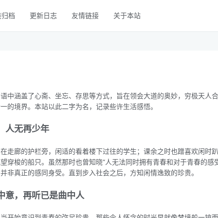
类归档
更新日志
友情链接
关于本站
术语中涵盖了心斋、坐忘、存思等方式，旨在领会大道的奥妙，穷极天人
合一的境界。本站以此二字为名，记录些许生活感悟。
，人无再少年
间在走廊的护栏旁，闲适的看着楼下过往的学生；课余之时也蹭喜欢闲时
望穿梭的船只。虽然那时也曾知晓“人无法同时拥有青春和对于青春的感受
却并非真正的感同身受。直到步入社会之后，方知闲情逸致的珍贵。
中意，再听已是曲中人
，当开始意识到青春的弥足珍贵，那些令人怀念的时光早就像梦境般一掠